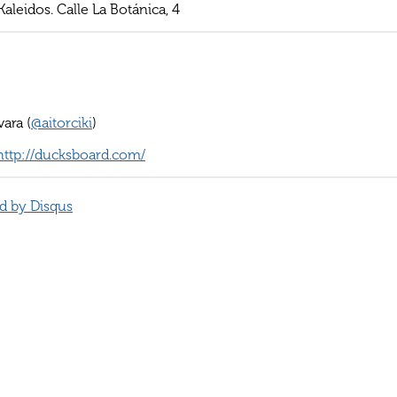
aleidos. Calle La Botánica, 4
ara (
@aitorciki
)
http://ducksboard.com/
d by
Disqus