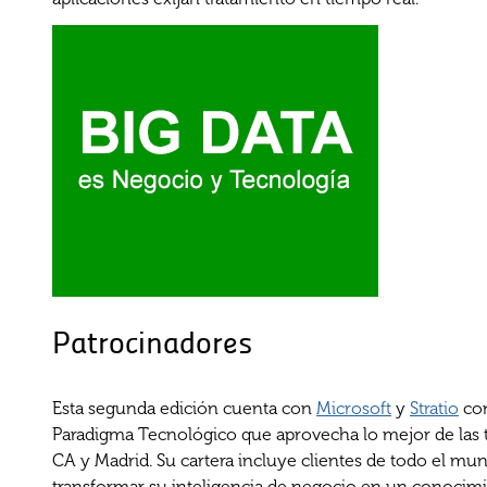
Patrocinadores
Esta segunda edición cuenta con
Microsoft
y
Stratio
com
Paradigma Tecnológico que aprovecha lo mejor de las 
CA y Madrid. Su cartera incluye clientes de todo el mu
transformar su inteligencia de negocio en un conocimie