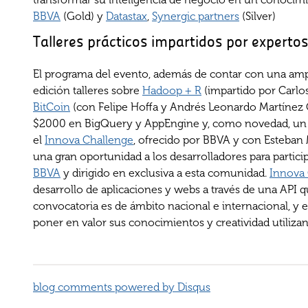
BBVA
(Gold) y
Datastax
,
Synergic partners
(Silver)
Talleres prácticos impartidos por experto
El programa del evento, además de contar con una ampl
edición talleres sobre
Hadoop + R
(impartido por Carlos
BitCoin
(con Felipe Hoffa y Andrés Leonardo Martínez Ort
$2000 en BigQuery y AppEngine y, como novedad, un tal
el
Innova Challenge
, ofrecido por BBVA y con Esteban
una gran oportunidad a los desarrolladores para partic
BBVA
y dirigido en exclusiva a esta comunidad.
Innova
desarrollo de aplicaciones y webs a través de una API 
convocatoria es de ámbito nacional e internacional, y e
poner en valor sus conocimientos y creatividad utiliza
blog comments powered by
Disqus